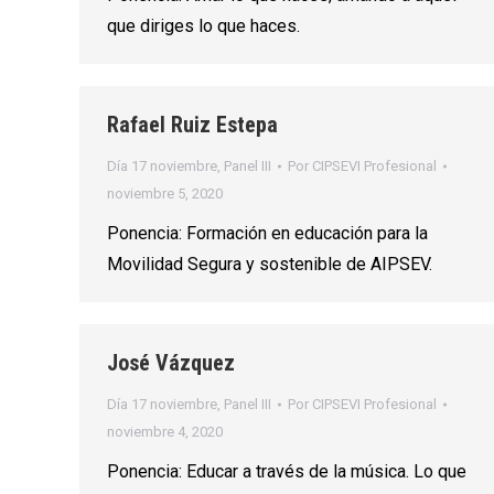
que diriges lo que haces.
Rafael Ruiz Estepa
Día 17 noviembre
,
Panel III
Por
CIPSEVI Profesional
noviembre 5, 2020
Ponencia: Formación en educación para la
Movilidad Segura y sostenible de AIPSEV.
José Vázquez
Día 17 noviembre
,
Panel III
Por
CIPSEVI Profesional
noviembre 4, 2020
Ponencia: Educar a través de la música. Lo que