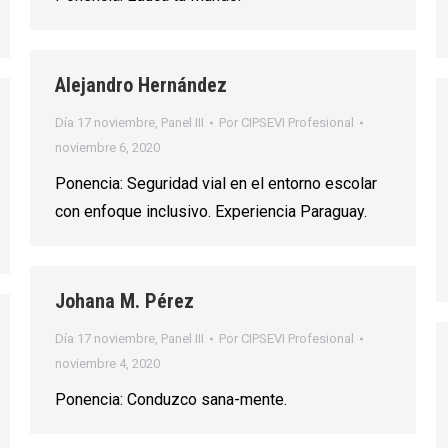
Alejandro Hernández
Día 17 noviembre
,
Panel III
Por
CIPSEVI Profesional
noviembre 6, 2020
Ponencia: Seguridad vial en el entorno escolar
con enfoque inclusivo. Experiencia Paraguay.
Johana M. Pérez
Día 17 noviembre
,
Panel III
Por
CIPSEVI Profesional
noviembre 4, 2020
Ponencia: Conduzco sana-mente.