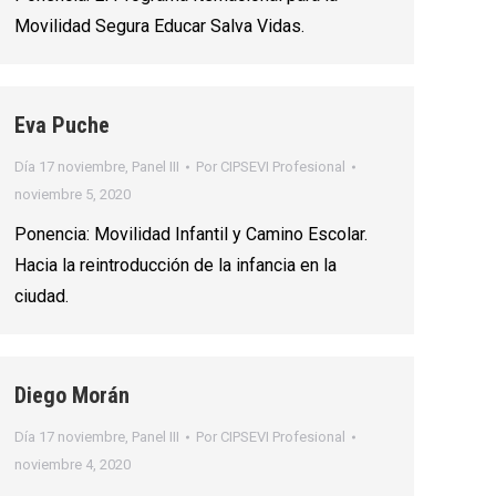
Movilidad Segura Educar Salva Vidas.
Eva Puche
Día 17 noviembre
,
Panel III
Por
CIPSEVI Profesional
noviembre 5, 2020
Ponencia: Movilidad Infantil y Camino Escolar.
Hacia la reintroducción de la infancia en la
ciudad.
Diego Morán
Día 17 noviembre
,
Panel III
Por
CIPSEVI Profesional
noviembre 4, 2020