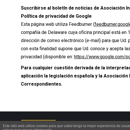
Suscribirse al boletín de noticias de
Asociación In
Política de privacidad de Google
Esta página web utiliza Feedburner (
feedburner.goog
compañía de Delaware cuya oficina principal está en 
dirección de correo electrónico (e-mail) para que Ud. 
con esta finalidad supone que Ud. conoce y acepta la
privacidad (disponible en:
https://www.google.com/po
Para cualquier cuestión derivada de la interpreta
aplicación la legislación española y la
Asociación 
Correspondientes.
Copyright © 2020 CIPSEVI Profesional | D
Este sitio web utiliza cookies para que usted tenga la mejor experiencia de us