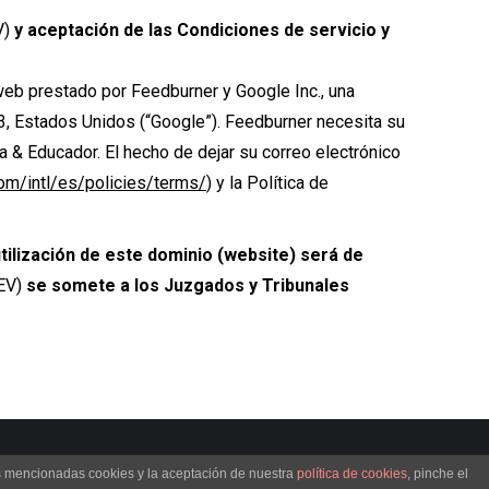
V)
y aceptación de las Condiciones de servicio y
 web prestado por Feedburner y Google Inc., una
3, Estados Unidos (“Google”). Feedburner necesita su
ía & Educador. El hecho de dejar su correo electrónico
om/intl/es/policies/terms/
) y la Política de
tilización de este dominio (website) será de
EV)
se somete a los Juzgados y Tribunales
Política de privacidad
Aviso Legal
Política de Cookies
as mencionadas cookies y la aceptación de nuestra
política de cookies
, pinche el