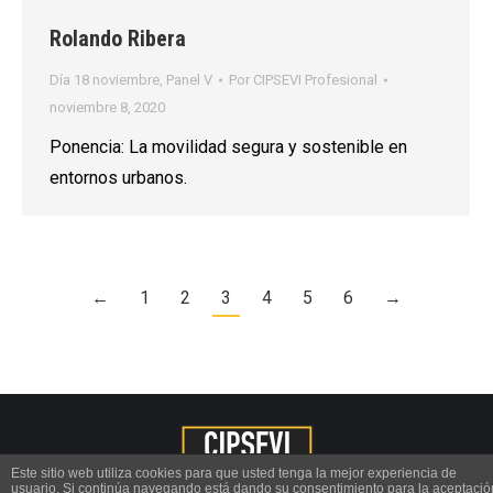
Rolando Ribera
Día 18 noviembre
,
Panel V
Por
CIPSEVI Profesional
noviembre 8, 2020
Ponencia: La movilidad segura y sostenible en
entornos urbanos.
←
1
2
3
4
5
6
→
Este sitio web utiliza cookies para que usted tenga la mejor experiencia de
usuario. Si continúa navegando está dando su consentimiento para la aceptació