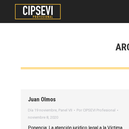
AR
Juan Olmos
Día 19 noviembre
,
Panel VII
Por
CIPSEVI Profesional
noviembre 8, 2020
Ponencia: La atención jurídico legal a la Víctima