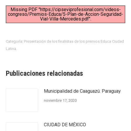
Missing PDF "https://cipseviprofesional.com/videos-
congreso/Premios-Educa/5-Plan-de-Accion-Seguridad-
Vial-Villa-Mercedes.pdf".
Categoría:
Presentación de los finalistas de los premios Educa Ciudad
Latina.
Publicaciones relacionadas
Municipalidad de Caaguazú. Paraguay
noviembre 17, 2020
CIUDAD DE MÉXICO